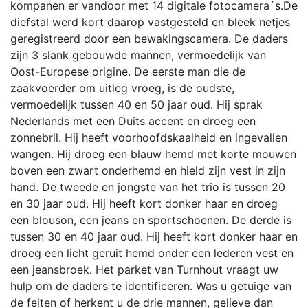
kompanen er vandoor met 14 digitale fotocamera´s.De
diefstal werd kort daarop vastgesteld en bleek netjes
geregistreerd door een bewakingscamera. De daders
zijn 3 slank gebouwde mannen, vermoedelijk van
Oost-Europese origine. De eerste man die de
zaakvoerder om uitleg vroeg, is de oudste,
vermoedelijk tussen 40 en 50 jaar oud. Hij sprak
Nederlands met een Duits accent en droeg een
zonnebril. Hij heeft voorhoofdskaalheid en ingevallen
wangen. Hij droeg een blauw hemd met korte mouwen
boven een zwart onderhemd en hield zijn vest in zijn
hand. De tweede en jongste van het trio is tussen 20
en 30 jaar oud. Hij heeft kort donker haar en droeg
een blouson, een jeans en sportschoenen. De derde is
tussen 30 en 40 jaar oud. Hij heeft kort donker haar en
droeg een licht geruit hemd onder een lederen vest en
een jeansbroek. Het parket van Turnhout vraagt uw
hulp om de daders te identificeren. Was u getuige van
de feiten of herkent u de drie mannen, gelieve dan